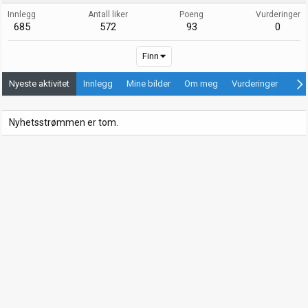
Innlegg
Antall liker
Poeng
Vurderinger
685
572
93
0
Finn
Nyeste aktivitet
Innlegg
Mine bilder
Om meg
Vurderinger
Ann
Nyhetsstrømmen er tom.