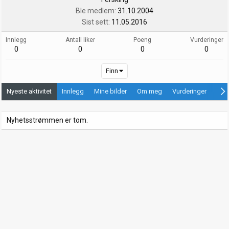
Ble medlem
31.10.2004
Sist sett
11.05.2016
Innlegg
Antall liker
Poeng
Vurderinger
0
0
0
0
Finn
Nyeste aktivitet
Innlegg
Mine bilder
Om meg
Vurderinger
Ann
Nyhetsstrømmen er tom.