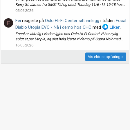
Kerry St. James fra SME! Tid og sted: Torsdag 11/6 - kl. 15-18 hos...
05.06.2026
Fei
reagerte på
Oslo Hi-Fi Center sitt innlegg
i tråden
Focal
F
Diablo Utopia EVO - Nå i demo hos OHC
med
Liker
.
Focal er virkelig i vinden igjen hos Oslo Hi-Fi Center! Vi har nylig
solgt et par Utopia, og sist helg kjørte vi demo på Sopra No2 med...
16.05.2026
Vis eldre oppføringer