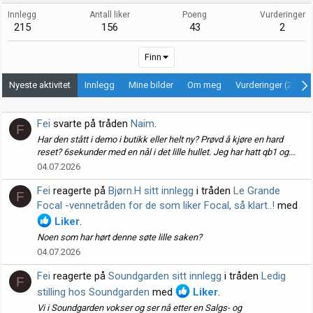
Innlegg
Antall liker
Poeng
Vurderinger
215
156
43
2
Finn
Nyeste aktivitet
Innlegg
Mine bilder
Om meg
Vurderinger (2)
Fei
svarte på tråden
Naim
.
F
Har den stått i demo i butikk eller helt ny? Prøvd å kjøre en hard
reset? 6sekunder med en nål i det lille hullet. Jeg har hatt qb1 og...
04.07.2026
Fei
reagerte på
Bjørn.H sitt innlegg
i tråden
Le Grande
F
Focal -vennetråden for de som liker Focal, så klart..!
med
Liker
.
Noen som har hørt denne søte lille saken?
04.07.2026
Fei
reagerte på
Soundgarden sitt innlegg
i tråden
Ledig
F
stilling hos Soundgarden
med
Liker
.
Vi i Soundgarden vokser og ser nå etter en Salgs- og