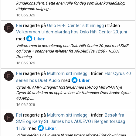
kundekonsulent. Dette er en rolle for deg som liker kundedialog,
rådgivende salg og...
16.06.2026
Fei
reagerte på
Oslo Hi-Fi Center sitt innlegg
i tråden
F
Velkommen til demolørdag hos Oslo HiFi Center 20. juni
med
Liker
.
Velkommen til demolørdag hos Oslo HiFi Center 20. juni med SME
og Focal + spennende nyheter fra ARCAM! Fra 12:00 - 16:00 i
Dronning...
16.06.2026
Fei
reagerte på
Multirom sitt innlegg
i tråden
Hør Cyrus 40
F
serien hos Duet Audio
med
Liker
.
Cyrus 40 AMP - integrert forsterker med DAC og MM RIAA Nye
Cyrus 40 serie kan du oppleve hos vår forhandler Duet Audio: Cyrus
40 Amp |...
16.06.2026
Fei
reagerte på
Multirom sitt innlegg
i tråden
Besøk fra
F
SME og Kerry St. James hos AUDEVO i Bergen torsdag
11/6!
med
Liker
.
Vi har gleden av å invitere til noen timers uformell "sit down" med