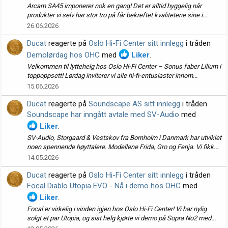
Arcam SA45 imponerer nok en gang! Det er alltid hyggelig når
produkter vi selv har stor tro på får bekreftet kvalitetene sine i...
26.06.2026
Ducat
reagerte på
Oslo Hi-Fi Center sitt innlegg
i tråden
Demolørdag hos OHC
med
Liker
.
Velkommen til lyttehelg hos Oslo Hi-Fi Center – Sonus faber Lilium i
toppoppsett! Lørdag inviterer vi alle hi-fi-entusiaster innom...
15.06.2026
Ducat
reagerte på
Soundscape AS sitt innlegg
i tråden
Soundscape har inngått avtale med SV-Audio
med
Liker
.
SV-Audio, Storgaard & Vestskov fra Bornholm i Danmark har utviklet
noen spennende høyttalere. Modellene Frida, Gro og Fenja. Vi fikk...
14.05.2026
Ducat
reagerte på
Oslo Hi-Fi Center sitt innlegg
i tråden
Focal Diablo Utopia EVO - Nå i demo hos OHC
med
Liker
.
Focal er virkelig i vinden igjen hos Oslo Hi-Fi Center! Vi har nylig
solgt et par Utopia, og sist helg kjørte vi demo på Sopra No2 med...