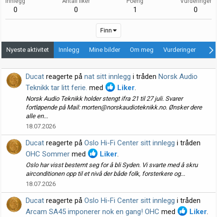
Innlegg
Antall liker
Poeng
Vurderinger
0
0
1
0
Finn
Nyeste aktivitet
Innlegg
Mine bilder
Om meg
Vurderinger
Ann
Ducat
reagerte på
nat sitt innlegg
i tråden
Norsk Audio
Teknikk tar litt ferie.
med
Liker
.
Norsk Audio Teknikk holder stengt ifra 21 til 27 juli. Svarer
fortløpende på Mail: morten@norskaudioteknikk.no. Ønsker dere
alle en...
18.07.2026
Ducat
reagerte på
Oslo Hi-Fi Center sitt innlegg
i tråden
OHC Sommer
med
Liker
.
Oslo har visst bestemt seg for å bli Syden. Vi svarte med å skru
airconditionen opp til et nivå der både folk, forsterkere og...
18.07.2026
Ducat
reagerte på
Oslo Hi-Fi Center sitt innlegg
i tråden
Arcam SA45 imponerer nok en gang! OHC
med
Liker
.