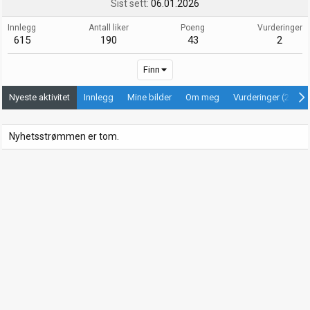
Sist sett
06.01.2026
Innlegg
Antall liker
Poeng
Vurderinger
615
190
43
2
Finn
Nyeste aktivitet
Innlegg
Mine bilder
Om meg
Vurderinger (2)
Nyhetsstrømmen er tom.