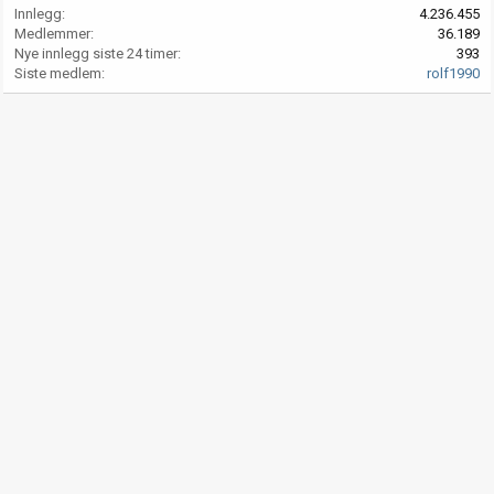
Innlegg
4.236.455
Medlemmer
36.189
Nye innlegg siste 24 timer
393
Siste medlem
rolf1990