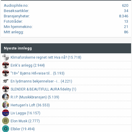
Audiophile.no
620
Besøksartikler
34
Bransjenyheter
8.346
Fototråder
13
Min hjemmekino
21
Mitt anlegg
86
Nyeste innlegg
Klimaforskerne regnet rett Hva nå? (15.718)
Eirik's anlegg (2.944)
"18+" Bjørns Hifi-reise til... (5.193)
En lydmanns bekjennelser - i... (4.221)
SLENDER & BEAUTIFULL AURA fidelity (1)
R.I.P. (Musikkbransjen) (5.139)
Hertugen's Loft (36.553)
Liv Lagga (16.157)
R
Elon Musk (2.777)
O
Elbiler (19.494)