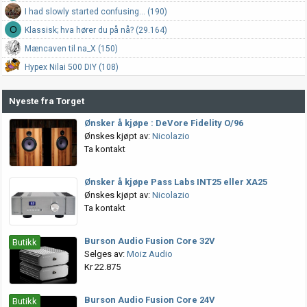
I had slowly started confusing... (190)
O
Klassisk; hva hører du på nå? (29.164)
Mæncaven til na_X (150)
Hypex Nilai 500 DIY (108)
Nyeste fra Torget
Ønsker å kjøpe : DeVore Fidelity O/96
Ønskes kjøpt av:
Nicolazio
Ta kontakt
Ønsker å kjøpe Pass Labs INT25 eller XA25
Ønskes kjøpt av:
Nicolazio
Ta kontakt
Burson Audio Fusion Core 32V
Butikk
Selges av:
Moiz Audio
Kr 22.875
Burson Audio Fusion Core 24V
Butikk