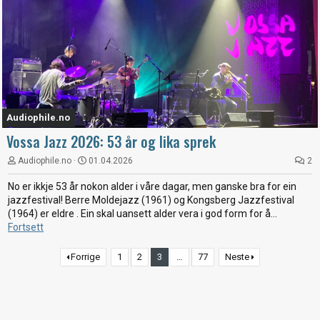
Audiophile.no
Vossa Jazz 2026: 53 år og lika sprek
Audiophile.no
01.04.2026
2
No er ikkje 53 år nokon alder i våre dagar, men ganske bra for ein
jazzfestival! Berre Moldejazz (1961) og Kongsberg Jazzfestival
(1964) er eldre . Ein skal uansett alder vera i god form for å...
Fortsett
Forrige
1
2
3
…
77
Neste