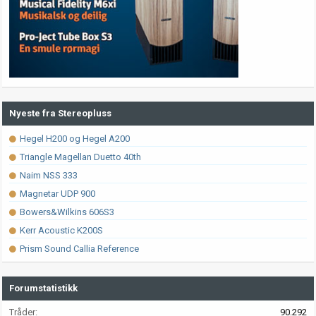
Nyeste fra Stereopluss
Hegel H200 og Hegel A200
Triangle Magellan Duetto 40th
Naim NSS 333
Magnetar UDP 900
Bowers&Wilkins 606S3
Kerr Acoustic K200S
Prism Sound Callia Reference
Forumstatistikk
Tråder
90.292