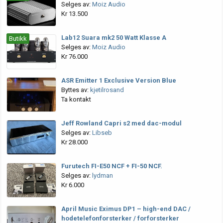
Selges av:
Moiz Audio
Kr 13.500
Lab12 Suara mk2 50 Watt Klasse A
Butikk
Selges av:
Moiz Audio
Kr 76.000
ASR Emitter 1 Exclusive Version Blue
Byttes av:
kjetilrosand
Ta kontakt
Jeff Rowland Capri s2 med dac-modul
Selges av:
Libseb
Kr 28.000
Furutech FI-E50 NCF + FI-50 NCF.
Selges av:
lydman
Kr 6.000
April Music Eximus DP1 – high-end DAC /
hodetelefonforsterker / forforsterker