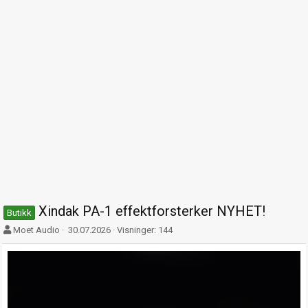
Xindak PA-1 effektforsterker NYHET!
Butikk
F
O
Moet Audio
30.07.2026
Visninger: 144
o
p
r
p
f
t
a
r
t
e
t
t