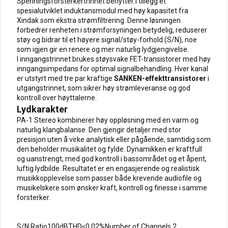
Spenningsforsterkertrinnet benytter i tillegg et
spesialutviklet induktansmodul med høy kapasitet fra
Xindak som ekstra strømfiltrering. Denne løsningen
forbedrer renheten i strømforsyningen betydelig, reduserer
støy og bidrar til et høyere signal/støy-forhold (S/N), noe
som igjen gir en renere og mer naturlig lydgjengivelse.
I inngangstrinnet brukes støysvake FET-transistorer med høy
inngangsimpedans for optimal signalbehandling. Hver kanal
er utstyrt med tre par kraftige
SANKEN-effekttransistorer
i
utgangstrinnet, som sikrer høy strømleveranse og god
kontroll over høyttalerne.
Lydkarakter
PA-1 Stereo kombinerer høy oppløsning med en varm og
naturlig klangbalanse. Den gjengir detaljer med stor
presisjon uten å virke analytisk eller pågående, samtidig som
den beholder musikalitet og fylde. Dynamikken er kraftfull
og uanstrengt, med god kontroll i bassområdet og et åpent,
luftig lydbilde. Resultatet er en engasjerende og realistisk
musikkopplevelse som passer både krevende audiofile og
musikelskere som ønsker kraft, kontroll og finesse i samme
forsterker.
S/N Ratio100dBTHD≤0.02%Number of Channels 2