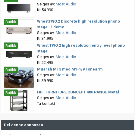
Selges av:
Moet Audio
Kr 54.990
WhestTWO.2 Discrete high resolution phono
Butikk
stage - i demo
Selges av:
Moet Audio
Kr 31.995
Whest TWO.2 high resolution entry level phono
Butikk
stage
Selges av:
Moet Audio
Kr 22.495
Muarah MT3 med MY-1/9 Tonearm
Butikk
Selges av:
Moet Audio
Kr 39.990
HIFI FURNITURE CONCEPT 400 RANGE Metal
Butikk
Selges av:
Moet Audio
Ta kontakt
Del denne annonsen