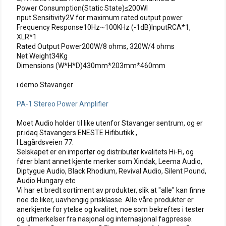
Power Consumption(Static State)≤200WI
nput Sensitivity2V for maximum rated output power
Frequency Response10Hz~100KHz (-1dB)InputRCA*1,
XLR*1
Rated Output Power200W/8 ohms, 320W/4 ohms
Net Weight34Kg
Dimensions (W*H*D)430mm*203mm*460mm
i demo Stavanger
PA-1 Stereo Power Amplifier
Moet Audio holder til like utenfor Stavanger sentrum, og er
pr.idaq Stavangers ENESTE Hifibutikk ,
I Lagårdsveien 77.
Selskapet er en importør og distributør kvalitets Hi-Fi, og
fører blant annet kjente merker som Xindak, Leema Audio,
Diptygue Audio, Black Rhodium, Revival Audio, Silent Pound,
Audio Hungary etc
Vi har et bredt sortiment av produkter, slik at "alle" kan finne
noe de liker, uavhengig prisklasse. Alle våre produkter er
anerkjente for ytelse og kvalitet, noe som bekreftes i tester
og utmerkelser fra nasjonal og internasjonal fagpresse.