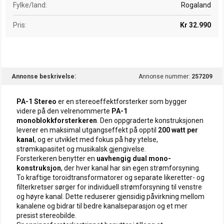
Fylke/land
Rogaland
Pris
Kr 32.990
Annonse beskrivelse
Annonse nummer:
257209
PA-1 Stereo
er en stereoeffektforsterker som bygger
videre på den velrenommerte
PA-1
monoblokkforsterkeren
. Den oppgraderte konstruksjonen
leverer en maksimal utgangseffekt på opptil
200 watt per
kanal
, og er utviklet med fokus på høy ytelse,
strømkapasitet og musikalsk gjengivelse.
Forsterkeren benytter en
uavhengig dual mono-
konstruksjon
, der hver kanal har sin egen strømforsyning.
To kraftige toroidtransformatorer og separate likeretter- og
filterkretser sørger for individuell strømforsyning til venstre
og høyre kanal. Dette reduserer gjensidig påvirkning mellom
kanalene og bidrar til bedre kanalseparasjon og et mer
presist stereobilde.