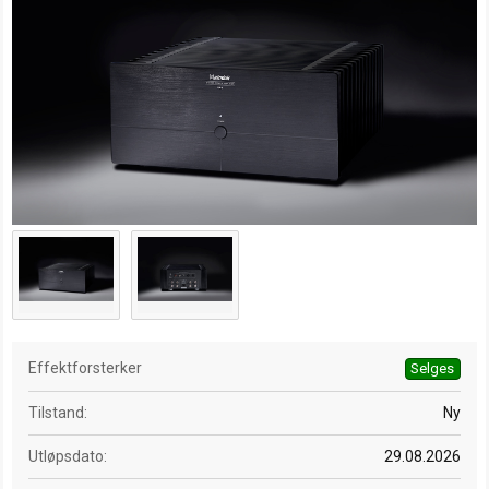
e
t
r
e
t
d
a
t
o
Effektforsterker
Selges
Tilstand
Ny
Utløpsdato
29.08.2026