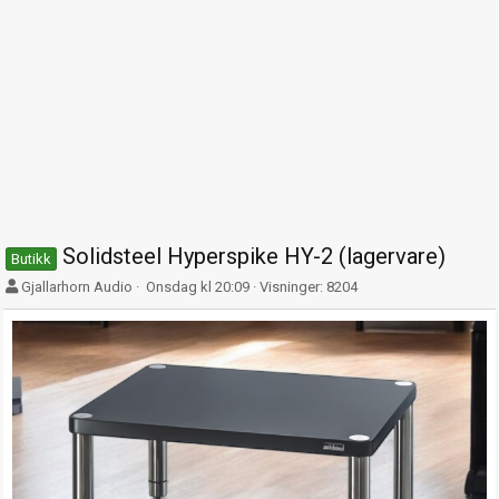
Solidsteel Hyperspike HY-2 (lagervare)
Butikk
F
O
Gjallarhorn Audio
Onsdag kl 20:09
Visninger: 8204
o
p
r
p
f
t
a
r
t
e
t
t
e
t
r
e
t
d