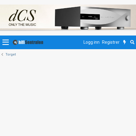
Logg inn
Registrer
Torget