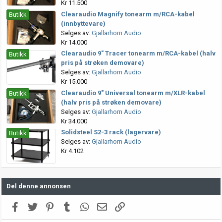
Kr 11.500
Clearaudio Magnify tonearm m/RCA-kabel
Butikk
(innbyttevare)
Selges av:
Gjallarhorn Audio
Kr 14.000
Clearaudio 9" Tracer tonearm m/RCA-kabel (halv
Butikk
pris på strøken demovare)
Selges av:
Gjallarhorn Audio
Kr 15.000
Clearaudio 9" Universal tonearm m/XLR-kabel
Butikk
(halv pris på strøken demovare)
Selges av:
Gjallarhorn Audio
Kr 34.000
Solidsteel S2-3 rack (lagervare)
Butikk
Selges av:
Gjallarhorn Audio
Kr 4.102
Del denne annonsen
Facebook
Twitter
Pinterest
Tumblr
WhatsApp
E-post
Link