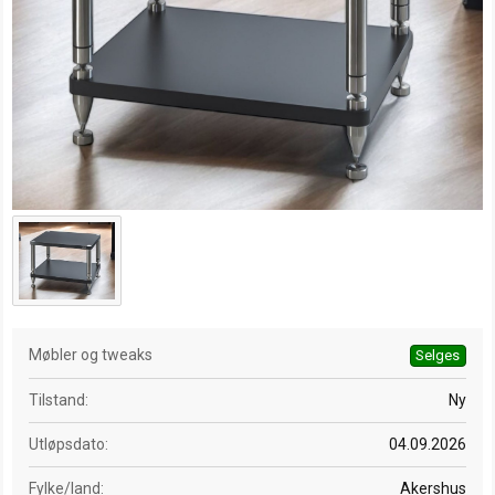
a
t
o
Møbler og tweaks
Selges
Tilstand
Ny
Utløpsdato
04.09.2026
Fylke/land
Akershus