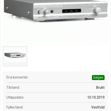
a
t
o
D/a konverter
Selges
Tilstand
Brukt
Utløpsdato
10.10.2019
Fylke/land
Vestfold