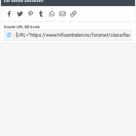
Del denne annonsen
Facebook
Twitter
Pinterest
Tumblr
WhatsApp
E-post
Link
Kopièr URL BB kode