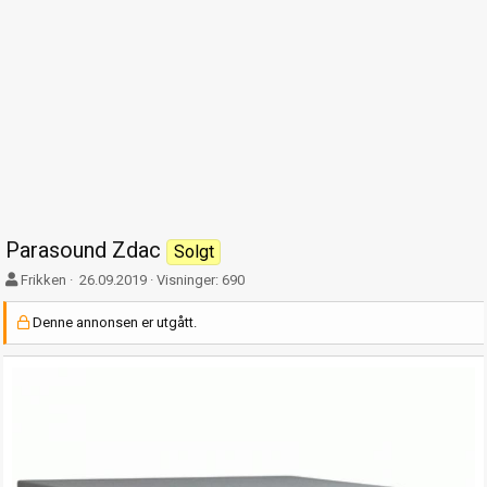
Parasound Zdac
Solgt
F
O
Frikken
26.09.2019
Visninger: 690
o
p
r
p
Denne annonsen er utgått.
f
t
a
r
t
e
t
t
e
t
r
e
t
d