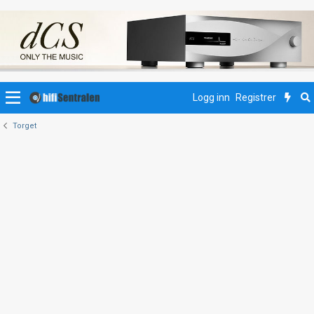
Logg inn
Registrer
Torget