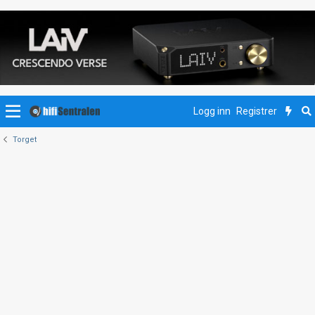
Logg inn
Registrer
Torget