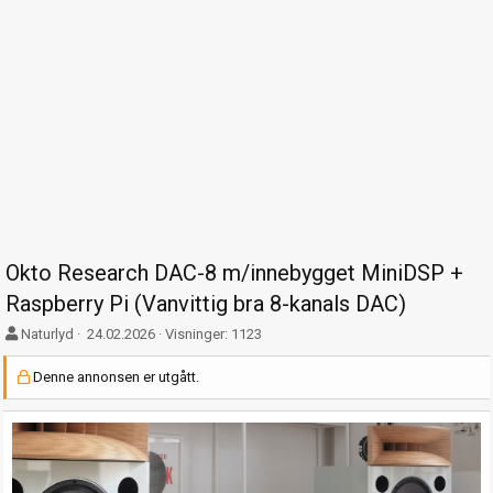
Okto Research DAC-8 m/innebygget MiniDSP +
Raspberry Pi (Vanvittig bra 8-kanals DAC)
F
O
Naturlyd
24.02.2026
Visninger: 1123
o
p
r
p
Denne annonsen er utgått.
f
t
a
r
t
e
t
t
e
t
r
e