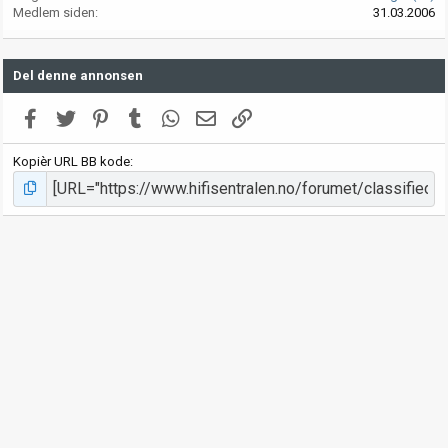
Medlem siden
31.03.2006
Del denne annonsen
Facebook
Twitter
Pinterest
Tumblr
WhatsApp
E-post
Link
Kopièr URL BB kode