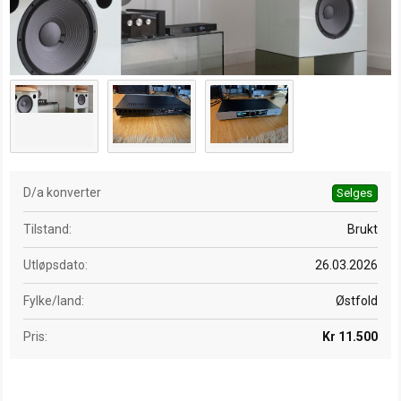
t
d
a
t
o
D/a konverter
Selges
Tilstand
Brukt
Utløpsdato
26.03.2026
Fylke/land
Østfold
Pris
Kr 11.500