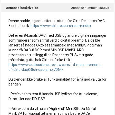
Annonse beskrivelse
Annonse nummer:
254828
Denne hadde jeg sett etter en stund for Okto Research DAC-
8 er helt unik.
https://www.oktoresearch.com/index
Det er en 8-kanals DAC med USB og andre digitale innganger
som fungerer som en fullverdig digital preamp. Da de ble
lansert så hadde Okto et samarbeid med MiniDSP og man
kunne få DAC-8 DSP med MiniDSP MiniSHARC
prosessorkort i tillegg til en Raspberry Pi. Svært gode
måledata, gutta bak Okto er flinke folk:
https://www.audiosciencereview.com/...d-measurements-
of-okto-dac8-8ch-dac-amp.7064/
Du trenger ikke bruke all funksjonalitet for å få god valuta for
pengen:
- Perfekt som rent 8-kanals USB lydkort for Audiolense,
Dirac eller noe DIY DSP
- Perfekt om du vil ha en "High End" MiniDSP. Du får full
MiniDSP funksjonalitet men med mye bedre DACer.