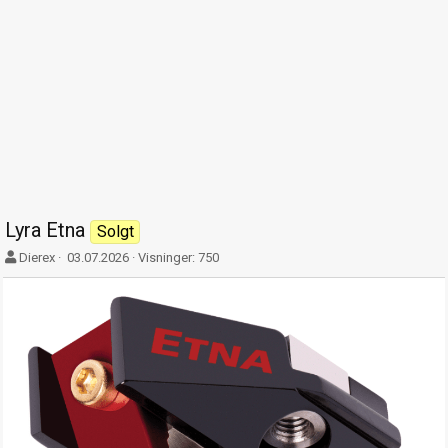
Lyra Etna
Solgt
F
O
Dierex
03.07.2026
Visninger: 750
o
p
r
p
f
t
a
r
t
e
t
t
e
t
r
e
t
d