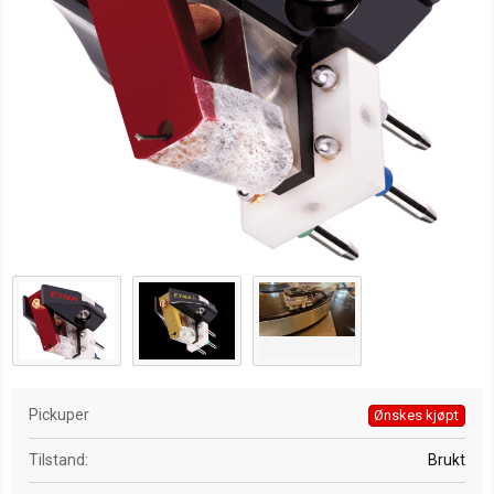
a
t
o
Pickuper
Ønskes kjøpt
Tilstand
Brukt