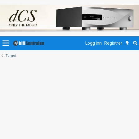
Logg inn
Registrer
Torget