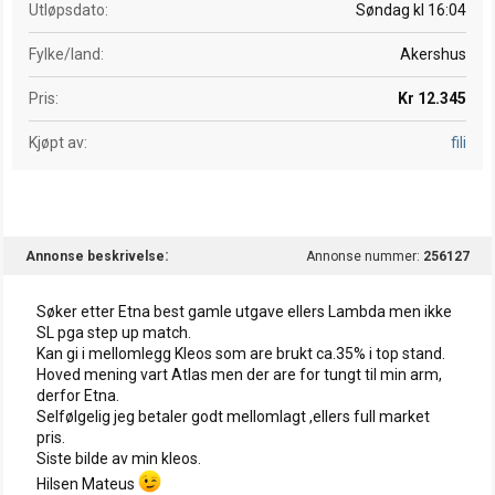
Utløpsdato
Søndag kl 16:04
Fylke/land
Akershus
Pris
Kr 12.345
Kjøpt av
fili
Annonse beskrivelse
Annonse nummer:
256127
Søker etter Etna best gamle utgave ellers Lambda men ikke
SL pga step up match.
Kan gi i mellomlegg Kleos som are brukt ca.35% i top stand.
Hoved mening vart Atlas men der are for tungt til min arm,
derfor Etna.
Selfølgelig jeg betaler godt mellomlagt ,ellers full market
pris.
Siste bilde av min kleos.
Hilsen Mateus