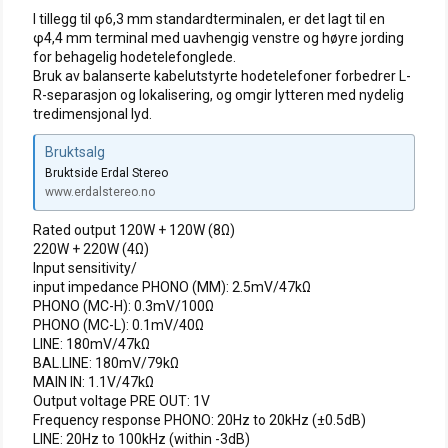
I tillegg til φ6,3 mm standardterminalen, er det lagt til en
φ4,4 mm terminal med uavhengig venstre og høyre jording
for behagelig hodetelefonglede.
Bruk av balanserte kabelutstyrte hodetelefoner forbedrer L-
R-separasjon og lokalisering, og omgir lytteren med nydelig
tredimensjonal lyd.
Bruktsalg
Bruktside Erdal Stereo
www.erdalstereo.no
Rated output 120W + 120W (8Ω)
220W + 220W (4Ω)
Input sensitivity/
input impedance PHONO (MM): 2.5mV/47kΩ
PHONO (MC-H): 0.3mV/100Ω
PHONO (MC-L): 0.1mV/40Ω
LINE: 180mV/47kΩ
BAL.LINE: 180mV/79kΩ
MAIN IN: 1.1V/47kΩ
Output voltage PRE OUT: 1V
Frequency response PHONO: 20Hz to 20kHz (±0.5dB)
LINE: 20Hz to 100kHz (within -3dB)