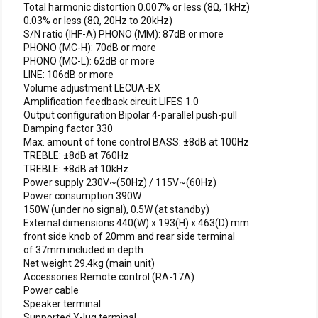
Total harmonic distortion 0.007% or less (8Ω, 1kHz)
0.03% or less (8Ω, 20Hz to 20kHz)
S/N ratio (IHF-A) PHONO (MM): 87dB or more
PHONO (MC-H): 70dB or more
PHONO (MC-L): 62dB or more
LINE: 106dB or more
Volume adjustment LECUA-EX
Amplification feedback circuit LIFES 1.0
Output configuration Bipolar 4-parallel push-pull
Damping factor 330
Max. amount of tone control BASS: ±8dB at 100Hz
TREBLE: ±8dB at 760Hz
TREBLE: ±8dB at 10kHz
Power supply 230V~(50Hz) / 115V~(60Hz)
Power consumption 390W
150W (under no signal), 0.5W (at standby)
External dimensions 440(W) x 193(H) x 463(D) mm
front side knob of 20mm and rear side terminal
of 37mm included in depth
Net weight 29.4kg (main unit)
Accessories Remote control (RA-17A)
Power cable
Speaker terminal
Supported Y-lug terminal