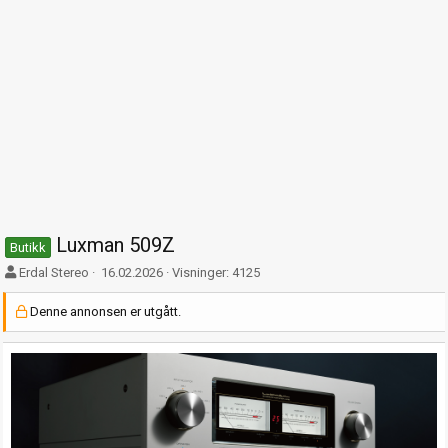
Luxman 509Z
Butikk
F
O
Erdal Stereo
16.02.2026
Visninger: 4125
o
p
r
p
Denne annonsen er utgått.
f
t
a
r
t
e
t
t
e
t
r
e
t