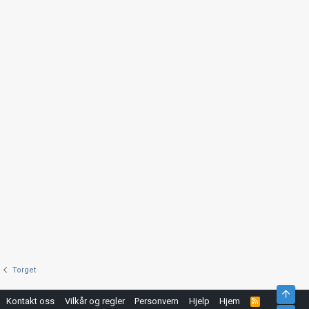
Torget
Top
Kontakt oss
Vilkår og regler
Personvern
Hjelp
Hjem
R