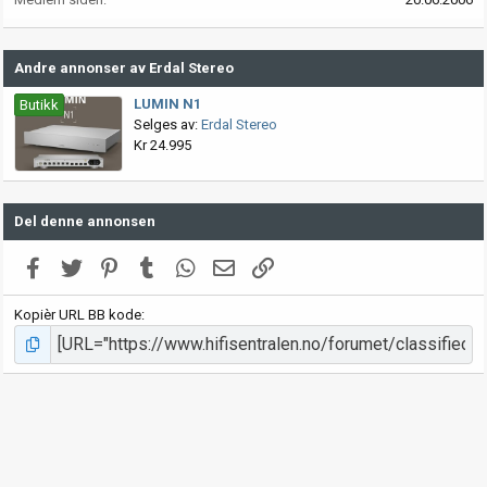
Andre annonser av Erdal Stereo
LUMIN N1
Butikk
Selges av:
Erdal Stereo
Kr 24.995
Del denne annonsen
Facebook
Twitter
Pinterest
Tumblr
WhatsApp
E-post
Link
Kopièr URL BB kode