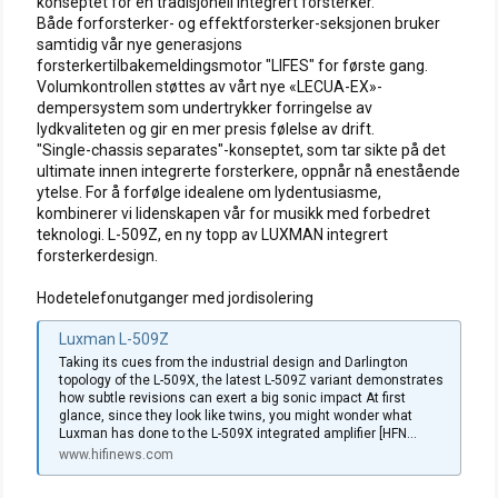
konseptet for en tradisjonell integrert forsterker.
Både forforsterker- og effektforsterker-seksjonen bruker
samtidig vår nye generasjons
forsterkertilbakemeldingsmotor "LIFES" for første gang.
Volumkontrollen støttes av vårt nye «LECUA-EX»-
dempersystem som undertrykker forringelse av
lydkvaliteten og gir en mer presis følelse av drift.
"Single-chassis separates"-konseptet, som tar sikte på det
ultimate innen integrerte forsterkere, oppnår nå enestående
ytelse. For å forfølge idealene om lydentusiasme,
kombinerer vi lidenskapen vår for musikk med forbedret
teknologi. L-509Z, en ny topp av LUXMAN integrert
forsterkerdesign.
Hodetelefonutganger med jordisolering
Luxman L-509Z
Taking its cues from the industrial design and Darlington
topology of the L-509X, the latest L-509Z variant demonstrates
how subtle revisions can exert a big sonic impact At first
glance, since they look like twins, you might wonder what
Luxman has done to the L-509X integrated amplifier [HFN...
www.hifinews.com