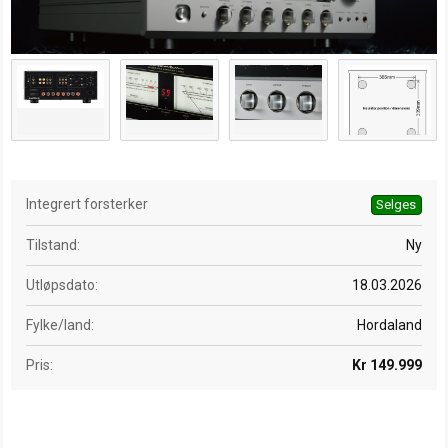
d
a
t
o
Integrert forsterker
Selges
Tilstand
Ny
Utløpsdato
18.03.2026
Fylke/land
Hordaland
Pris
Kr 149.999