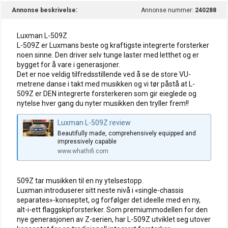
Annonse beskrivelse
Annonse nummer:
240288
Luxman L-509Z
L-509Z er Luxmans beste og kraftigste integrerte forsterker
noen sinne. Den driver selv tunge laster med letthet og er
bygget for å vare i generasjoner.
Det er noe veldig tilfredsstillende ved å se de store VU-
metrene danse i takt med musikken og vi tør påstå at L-
509Z er DEN integrerte forsterkeren som gir eieglede og
nytelse hver gang du nyter musikken den tryller frem!!
Luxman L-509Z review
Beautifully made, comprehensively equipped and
impressively capable
www.whathifi.com
509Z tar musikken til en ny ytelsestopp.
Luxman introduserer sitt neste nivå i «single-chassis
separates»-konseptet, og forfølger det ideelle med en ny,
alt-i-ett flaggskipforsterker. Som premiummodellen for den
nye generasjonen av Z-serien, har L-509Z utviklet seg utover