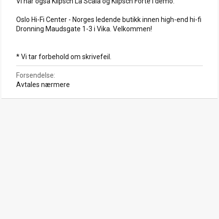
Vi har også Klipsch La Scala og Klipsch Forte i demo.
Oslo Hi-Fi Center - Norges ledende butikk innen high-end hi-fi
Dronning Maudsgate 1-3 i Vika. Velkommen!
* Vi tar forbehold om skrivefeil.
Forsendelse
Avtales nærmere