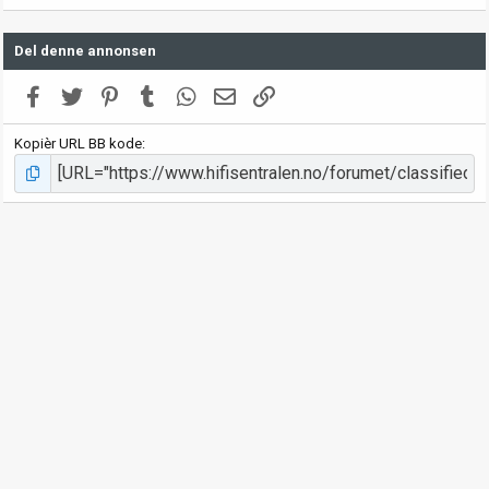
Del denne annonsen
Facebook
Twitter
Pinterest
Tumblr
WhatsApp
E-post
Link
Kopièr URL BB kode