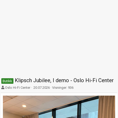
Klipsch Jubilee, I demo - Oslo Hi-Fi Center
Butikk
F
O
Oslo Hi-Fi Center
20.07.2026
Visninger: 936
o
p
r
p
f
t
a
r
t
e
t
t