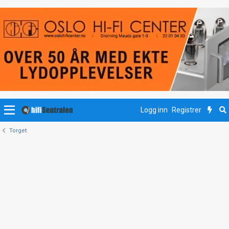
Logg inn
Registrer
Torget