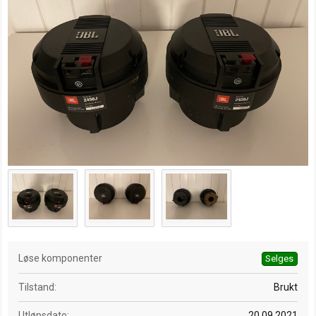
e
t
r
e
t
d
a
t
o
Løse komponenter
Selges
Tilstand
Brukt
Utløpsdato
20.09.2021