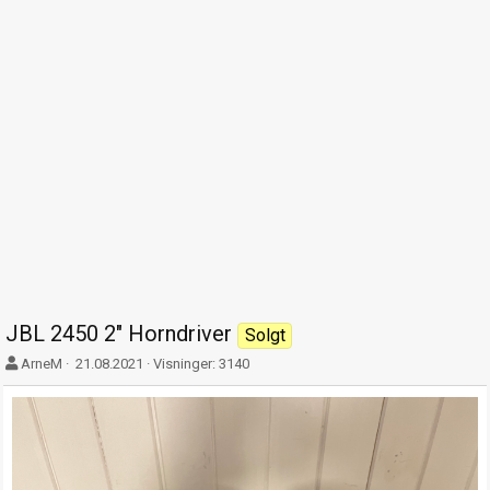
JBL 2450 2" Horndriver
Solgt
F
O
ArneM
21.08.2021
Visninger: 3140
o
p
r
p
f
t
a
r
t
e
t
t