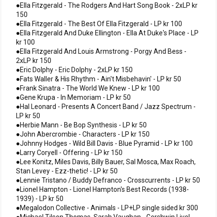
●Ella Fitzgerald - The Rodgers And Hart Song Book - 2xLP kr
150
●Ella Fitzgerald - The Best Of Ella Fitzgerald - LP kr 100
●Ella Fitzgerald And Duke Ellington - Ella At Duke's Place - LP
kr 100
●Ella Fitzgerald And Louis Armstrong - Porgy And Bess -
2xLP kr 150
●Eric Dolphy - Eric Dolphy - 2xLP kr 150
●Fats Waller & His Rhythm - Ain't Misbehavin' - LP kr 50
●Frank Sinatra - The World We Knew - LP kr 100
●Gene Krupa - In Memoriam - LP kr 50
●Hal Leonard - Presents A Concert Band / Jazz Spectrum -
LP kr 50
●Herbie Mann - Be Bop Synthesis - LP kr 50
●John Abercrombie - Characters - LP kr 150
●Johnny Hodges - Wild Bill Davis - Blue Pyramid - LP kr 100
●Larry Coryell - Offering - LP kr 150
●Lee Konitz, Miles Davis, Billy Bauer, Sal Mosca, Max Roach,
Stan Levey - Ezz-thetic! - LP kr 50
●Lennie Tristano / Buddy Defranco - Crosscurrents - LP kr 50
●Lionel Hampton - Lionel Hampton's Best Records (1938-
1939) - LP kr 50
●Megalodon Collective - Animals - LP+LP single sided kr 300
●Michael Tilson Thomas, Sarah Vaughan - Gershwin Live! -