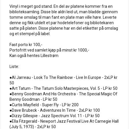
Vinyl i meget god stand. En del av platene kommer fra en
biblioteksamling. Disse ble aldri leid ut, man bladde gjennom
tomme omslag til man fant en plate man ville høre. Leverte
denne og fikk utdelt et par hodetelefoner og bibliotekaren
satte på platen. Disse platene har en del etiketter på omslag
og et stempel på label.
Fast porto kr 100,-
Portofritt ved samlet kjøp på minst kr 1000,-
Kan også hentes Lillestrøm
Liste:
●Al Jarreau - Look To The Rainbow - Live In Europe - 2xLP kr
50
●Art Tatum - The Tatum Solo Masterpieces, Vol. 5 - LP kr 50
●Benny Goodman And His Orchestra - The Special Magic Of
Benny Goodman - LP kr 50
●Curtis Mayfield - Super Fly - LP kr 200
●Dave Brubeck - Adventures In Time - 2xLP kr 100
●Dizzy Gillespie - Jazz Spectrum Vol. 11 - LP kr 50
●Ella Fitzgerald - Newport Jazz Festival Live At Carnegie Hall
(July 5, 1973) - 2xLP kr 50