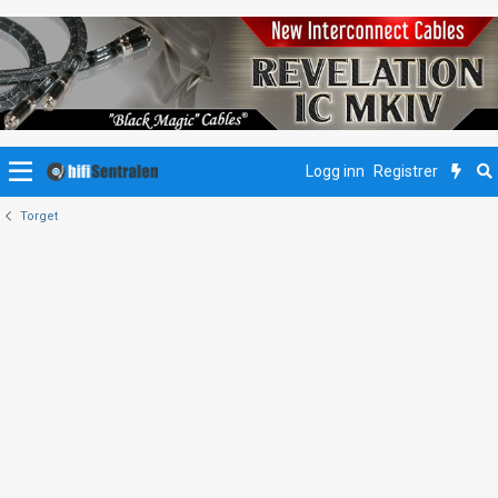
Logg inn
Registrer
Torget