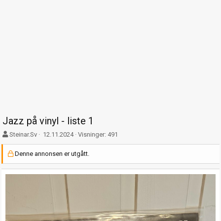
Jazz på vinyl - liste 1
F
O
Steinar.Sv
12.11.2024
Visninger: 491
o
p
r
p
Denne annonsen er utgått.
f
t
a
r
t
e
t
t
e
t
r
e
t