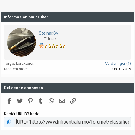
Informasjon om bruker
Steinar.Sv
Hi-Fi freak
Torget karakterer
Vurderinger (1)
Medlem siden
08.01.2019
Del denne annonsen
Facebook
Twitter
Pinterest
Tumblr
WhatsApp
E-post
Link
Kopièr URL BB kode