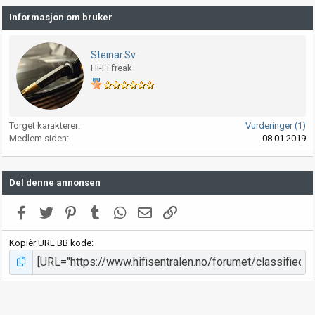
Informasjon om bruker
Steinar.Sv
Hi-Fi freak
Torget karakterer
Vurderinger (1)
Medlem siden
08.01.2019
Del denne annonsen
Facebook
Twitter
Pinterest
Tumblr
WhatsApp
E-post
Link
Kopièr URL BB kode