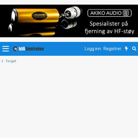
Logg inn
Registrer
Torget