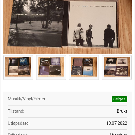
d
a
t
o
Musikk/Vinyl/Filmer
Selges
Tilstand
Brukt
Utløpsdato
13.07.2022