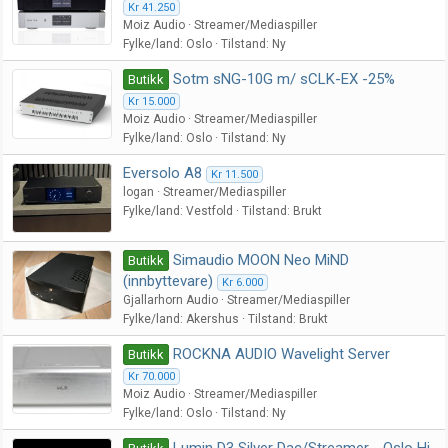
Kr 41.250
Moiz Audio
Streamer/Mediaspiller
Fylke/land
Oslo
Tilstand
Ny
Sotm sNG-10G m/ sCLK-EX -25%
Butikk
Kr 15.000
Moiz Audio
Streamer/Mediaspiller
Fylke/land
Oslo
Tilstand
Ny
Eversolo A8
Kr 11.500
logan
Streamer/Mediaspiller
Fylke/land
Vestfold
Tilstand
Brukt
Simaudio MOON Neo MiND
Butikk
(innbyttevare)
Kr 6.000
Gjallarhorn Audio
Streamer/Mediaspiller
Fylke/land
Akershus
Tilstand
Brukt
ROCKNA AUDIO Wavelight Server
Butikk
Kr 70.000
Moiz Audio
Streamer/Mediaspiller
Fylke/land
Oslo
Tilstand
Ny
Lumin D3 Silver Dac/Streamer - Oslo Hi-