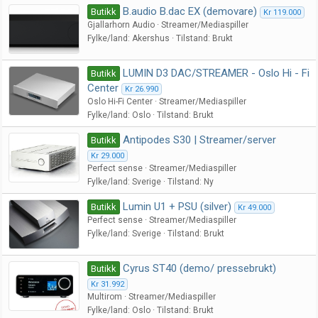
B.audio B.dac EX (demovare)
Butikk
Kr 119.000
Gjallarhorn Audio
Streamer/Mediaspiller
Fylke/land
Akershus
Tilstand
Brukt
LUMIN D3 DAC/STREAMER - Oslo Hi - Fi
Butikk
Center
Kr 26.990
Oslo Hi-Fi Center
Streamer/Mediaspiller
Fylke/land
Oslo
Tilstand
Brukt
Antipodes S30 | Streamer/server
Butikk
Kr 29.000
Perfect sense
Streamer/Mediaspiller
Fylke/land
Sverige
Tilstand
Ny
Lumin U1 + PSU (silver)
Butikk
Kr 49.000
Perfect sense
Streamer/Mediaspiller
Fylke/land
Sverige
Tilstand
Brukt
Cyrus ST40 (demo/ pressebrukt)
Butikk
Kr 31.992
Multirom
Streamer/Mediaspiller
Fylke/land
Oslo
Tilstand
Brukt