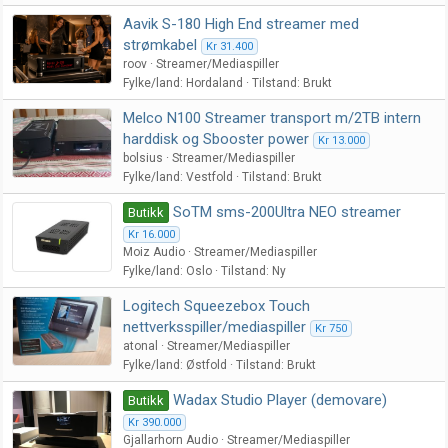
Aavik S-180 High End streamer med
strømkabel
Kr 31.400
roov
Streamer/Mediaspiller
Fylke/land
Hordaland
Tilstand
Brukt
Melco N100 Streamer transport m/2TB intern
harddisk og Sbooster power
Kr 13.000
bolsius
Streamer/Mediaspiller
Fylke/land
Vestfold
Tilstand
Brukt
SoTM sms-200Ultra NEO streamer
Butikk
Kr 16.000
Moiz Audio
Streamer/Mediaspiller
Fylke/land
Oslo
Tilstand
Ny
Logitech Squeezebox Touch
nettverksspiller/mediaspiller
Kr 750
atonal
Streamer/Mediaspiller
Fylke/land
Østfold
Tilstand
Brukt
Wadax Studio Player (demovare)
Butikk
Kr 390.000
Gjallarhorn Audio
Streamer/Mediaspiller