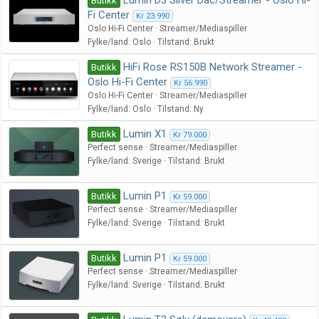
Butikk
Fi Center
Kr 23.990
Oslo Hi-Fi Center
Streamer/Mediaspiller
Fylke/land
Oslo
Tilstand
Brukt
HiFi Rose RS150B Network Streamer -
Butikk
Oslo Hi-Fi Center
Kr 56.990
Oslo Hi-Fi Center
Streamer/Mediaspiller
Fylke/land
Oslo
Tilstand
Ny
Lumin X1
Butikk
Kr 79.000
Perfect sense
Streamer/Mediaspiller
Fylke/land
Sverige
Tilstand
Brukt
Lumin P1
Butikk
Kr 59.000
Perfect sense
Streamer/Mediaspiller
Fylke/land
Sverige
Tilstand
Brukt
Lumin P1
Butikk
Kr 59.000
Perfect sense
Streamer/Mediaspiller
Fylke/land
Sverige
Tilstand
Brukt