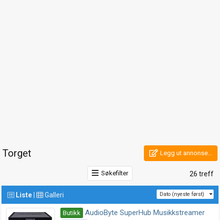
Torget
Legg ut annonse…
Søkefilter
26
treff
Liste
|
Galleri
Dato (nyeste først)
AudioByte SuperHub Musikkstreamer
Butikk