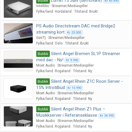
Lumin T3 Sølv (demovare)
Butikk
Kr 45.490
Intellibo
Streamer/Mediaspiller
Fylke/land
Hordaland
Tilstand
Brukt
PS Audio Directstream DAC med Bridge2
streaming kort
Kr 23.000
GeirTj
Streamer/Mediaspiller
Fylke/land
Oslo
Tilstand
Brukt
Silent Angel Bremen SL1P Streamer
Butikk
med dac - Ny!
Kr 9.990
Moet Audio
Streamer/Mediaspiller
Fylke/land
Rogaland
Tilstand
Ny
Silent Angel Rhein Z1C Roon Server -
Butikk
15% Introtilbud
Kr 15.990
Moet Audio
Streamer/Mediaspiller
Fylke/land
Rogaland
Tilstand
Ny
Silent Angel Rhein Z1 Plus –
Butikk
Musikkserver i Referanseklasse
Kr 34.990
Moet Audio
Streamer/Mediaspiller
Fylke/land
Rogaland
Tilstand
Ny