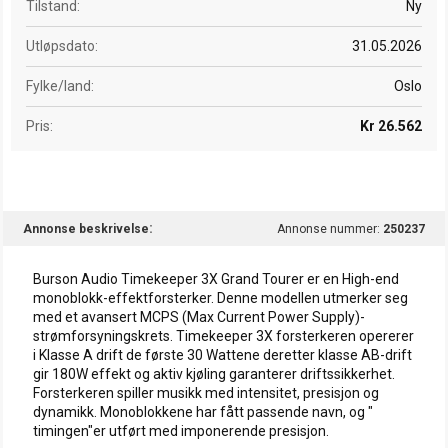
Tilstand
Ny
Utløpsdato
31.05.2026
Fylke/land
Oslo
Pris
Kr 26.562
Annonse beskrivelse
Annonse nummer:
250237
Burson Audio Timekeeper 3X Grand Tourer er en High-end
monoblokk-effektforsterker. Denne modellen utmerker seg
med et avansert MCPS (Max Current Power Supply)-
strømforsyningskrets. Timekeeper 3X forsterkeren opererer
i Klasse A drift de første 30 Wattene deretter klasse AB-drift
gir 180W effekt og aktiv kjøling garanterer driftssikkerhet.
Forsterkeren spiller musikk med intensitet, presisjon og
dynamikk. Monoblokkene har fått passende navn, og "
timingen"er utført med imponerende presisjon.