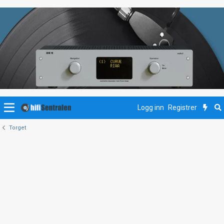
Logg inn
Registrer
Torget