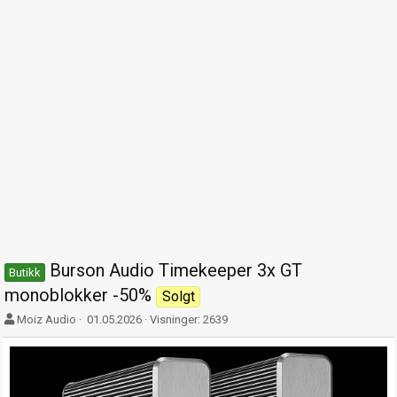
Burson Audio Timekeeper 3x GT
Butikk
monoblokker -50%
Solgt
F
O
Moiz Audio
01.05.2026
Visninger: 2639
o
p
r
p
f
t
a
r