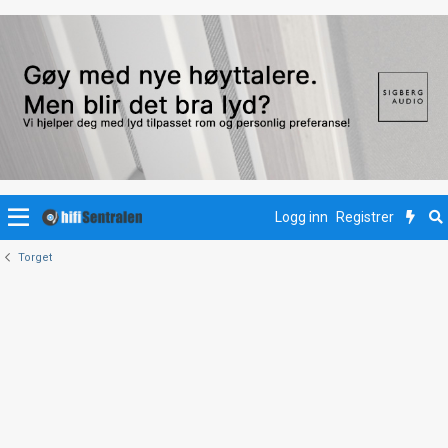
Logg inn
Registrer
Torget