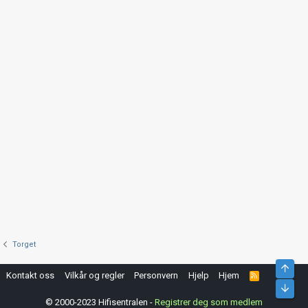
Torget
Top
Kontakt oss
Vilkår og regler
Personvern
Hjelp
Hjem
R
S
Bunn
S
© 2000-2023 Hifisentralen -
Registrer deg som medlem