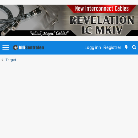
Logg inn
Registrer
Torget