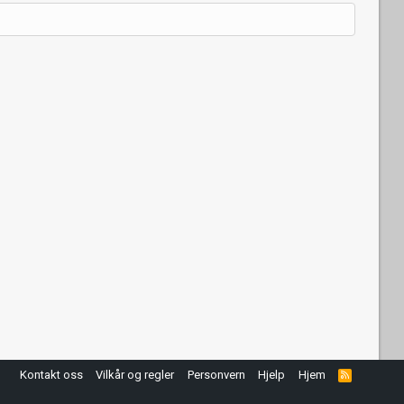
Kontakt oss
Vilkår og regler
Personvern
Hjelp
Hjem
R
S
S