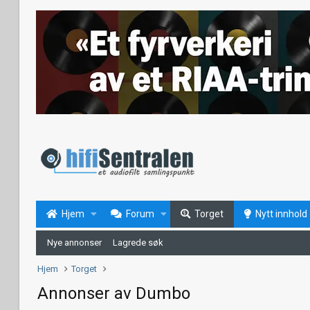
Hjem
Forum
Torget
Nytt innhold
Nye annonser
Lagrede søk
Hjem
Torget
Annonser av Dumbo