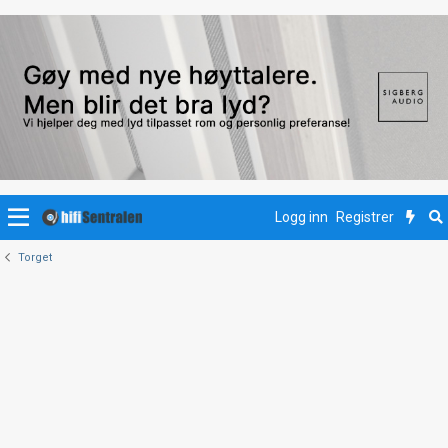
Logg inn
Registrer
Torget