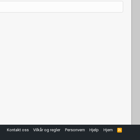
Kontakt oss
Vilkår og regler
Personvern
Hjelp
Hjem
R
S
S