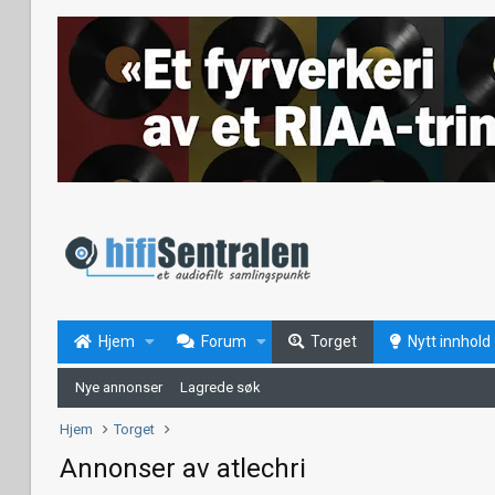
Hjem
Forum
Torget
Nytt innhold
Nye annonser
Lagrede søk
Hjem
Torget
Annonser av atlechri