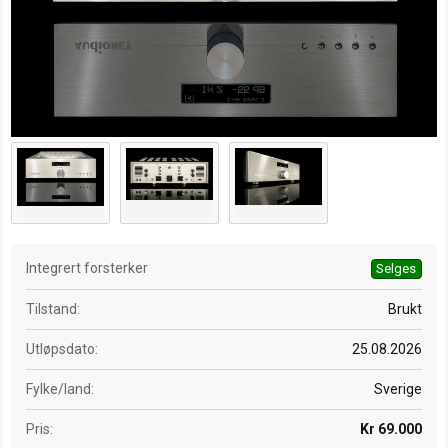
d
a
t
o
Integrert forsterker
Selges
Tilstand
Brukt
Utløpsdato
25.08.2026
Fylke/land
Sverige
Pris
Kr 69.000