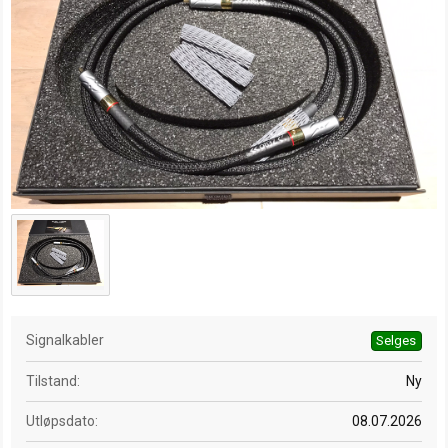
a
t
o
Signalkabler
Selges
Tilstand
Ny
Utløpsdato
08.07.2026