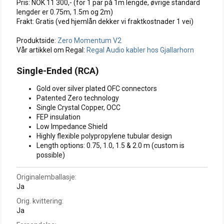
Pris: NOK 11 300,- (for 1 par på 1m lengde, øvrige standard
lengder er 0.75m, 1.5m og 2m)
Frakt: Gratis (ved hjemlån dekker vi fraktkostnader 1 vei)
Produktside:
Zero Momentum V2
Vår artikkel om Regal:
Regal Audio kabler hos Gjallarhorn
Single-Ended (RCA)
Gold over silver plated OFC connectors
Patented Zero technology
Single Crystal Copper, OCC
FEP insulation
Low Impedance Shield
Highly flexible polypropylene tubular design
Length options: 0.75, 1.0, 1.5 & 2.0 m (custom is
possible)
Originalemballasje
Ja
Orig. kvittering
Ja