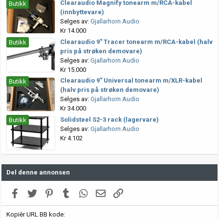
Clearaudio Magnify tonearm m/RCA-kabel
Butikk
(innbyttevare)
Selges av:
Gjallarhorn Audio
Kr 14.000
Clearaudio 9" Tracer tonearm m/RCA-kabel (halv
Butikk
pris på strøken demovare)
Selges av:
Gjallarhorn Audio
Kr 15.000
Clearaudio 9" Universal tonearm m/XLR-kabel
Butikk
(halv pris på strøken demovare)
Selges av:
Gjallarhorn Audio
Kr 34.000
Solidsteel S2-3 rack (lagervare)
Butikk
Selges av:
Gjallarhorn Audio
Kr 4.102
Del denne annonsen
Facebook
Twitter
Pinterest
Tumblr
WhatsApp
E-post
Link
Kopièr URL BB kode