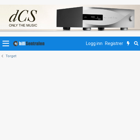
Logg inn
Registrer
Torget