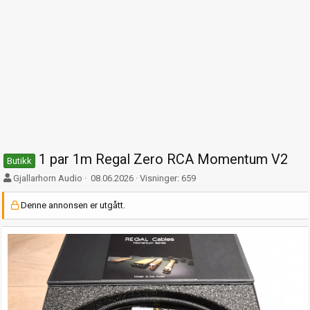
1 par 1m Regal Zero RCA Momentum V2
Butikk
F
O
Gjallarhorn Audio
08.06.2026
Visninger: 659
o
p
r
p
Denne annonsen er utgått.
f
t
a
r
t
e
t
t
e
t
r
e
t
d