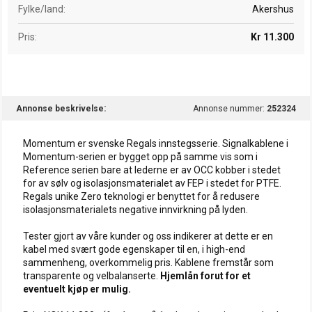
Fylke/land
Akershus
Pris
Kr 11.300
Annonse beskrivelse
Annonse nummer:
252324
Momentum er svenske Regals innstegsserie. Signalkablene i
Momentum-serien er bygget opp på samme vis som i
Reference serien bare at lederne er av OCC kobber i stedet
for av sølv og isolasjonsmaterialet av FEP i stedet for PTFE.
Regals unike Zero teknologi er benyttet for å redusere
isolasjonsmaterialets negative innvirkning på lyden.
Tester gjort av våre kunder og oss indikerer at dette er en
kabel med svært gode egenskaper til en, i high-end
sammenheng, overkommelig pris. Kablene fremstår som
transparente og velbalanserte.
Hjemlån forut for et
eventuelt kjøp
er mulig
.