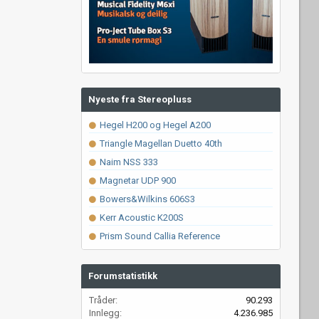
Nyeste fra Stereopluss
Hegel H200 og Hegel A200
Triangle Magellan Duetto 40th
Naim NSS 333
Magnetar UDP 900
Bowers&Wilkins 606S3
Kerr Acoustic K200S
Prism Sound Callia Reference
Forumstatistikk
Tråder
90.293
Innlegg
4.236.985