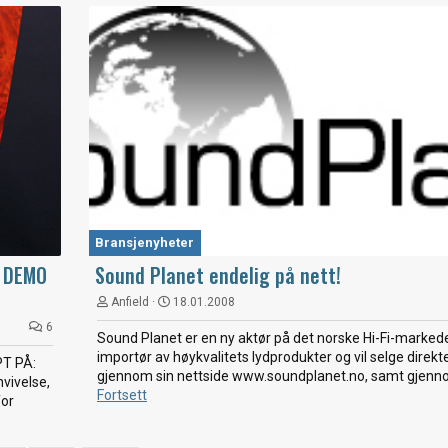
Bransjenyheter
, DEMO
Sound Planet endelig på nett!
Anfield
18.01.2008
6
Sound Planet er en ny aktør på det norske Hi-Fi-markedet
importør av høykvalitets lydprodukter og vil selge direkte
T PÅ:
gjennom sin nettside www.soundplanet.no, samt gjennom
ivelse,
Fortsett
for