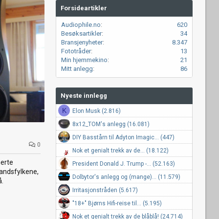
Forsideartikler
Audiophile.no
620
Besøksartikler
34
Bransjenyheter
8.347
Fototråder
13
Min hjemmekino
21
Mitt anlegg
86
Nyeste innlegg
K
Elon Musk (2.816)
8x12_TOM's anlegg (16.081)
DIY Basstårn til Adyton Imagic... (447)
0
Nok et genialt trekk av de... (18.122)
erte
President Donald J. Trump -... (52.163)
landsfylkene,
Dolbytor's anlegg og (mange)... (11.579)
å.
Irritasjonstråden (5.617)
"18+" Bjørns Hifi-reise til... (5.195)
Nok et genialt trekk av de blåblå! (24.714)