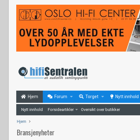
Hjem
Forum
Torget
Nytt innhold
Nytt innhold
Forsideartikler
Oversikt over butikker
Hjem
Bransjenyheter