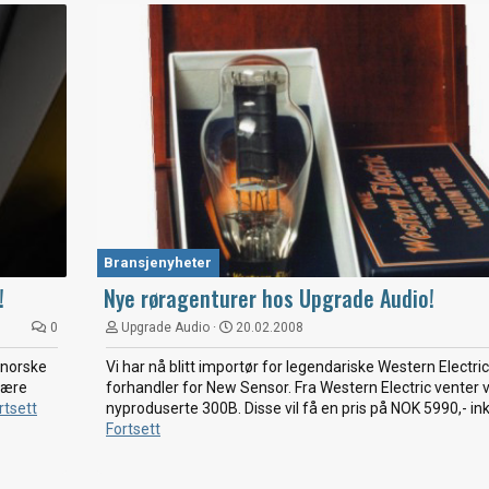
Bransjenyheter
!
Nye røragenturer hos Upgrade Audio!
0
Upgrade Audio
20.02.2008
 norske
Vi har nå blitt importør for legendariske Western Electri
 være
forhandler for New Sensor. Fra Western Electric venter v
rtsett
nyproduserte 300B. Disse vil få en pris på NOK 5990,- inkl
Fortsett