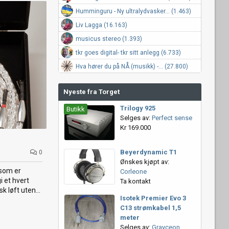
Humminguru - Ny ultralydvasker... (1.463)
Liv Lagga (16.163)
musicus stereo (1.393)
tkr goes digital- tkr sitt anlegg (6.733)
Hva hører du på NÅ (musikk) -... (27.800)
Nyeste fra Torget
Trilogy 925
Butikk
Selges av:
Perfect sense
Kr 169.000
Beyerdynamic T1
0
Ønskes kjøpt av:
 som er
Corleone
 et hvert
Ta kontakt
 løft uten...
Isotek Premier Evo 3
C13 strømkabel 1,5
meter
Selges av:
Grayceon