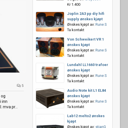
Kr 1.400
Joplin 2A3 pp diy hifi
supply ønskes kjøpt
Ønskes kjøpt av:
Rune S
Ta kontakt
Von Schweikert VR 1
ønskes kjøpt
Ønskes kjøpt av:
Rune S
Ta kontakt
Lundahl LL1660 trafoer
ønskes kjøpt
Ønskes kjøpt av:
Rune S
Ta kontakt
5
Audio Note kit L1 EL84
ønskes kjøpt
c og
Ønskes kjøpt av:
Rune S
i inn
Ta kontakt
. mva pr...
Lab12 melto2 ønskes
kjøpt
Ønskes kjøpt av:
stianG