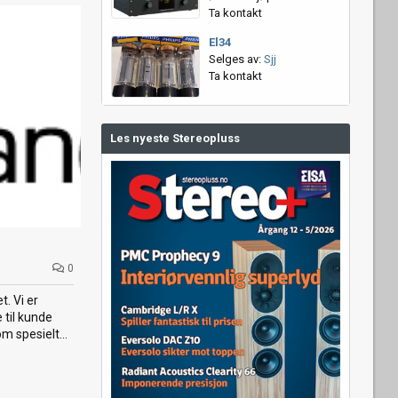
Ta kontakt
El34
Selges av:
Sjj
Ta kontakt
Les nyeste Stereopluss
0
. Vi er
 til kunde
 spesielt...