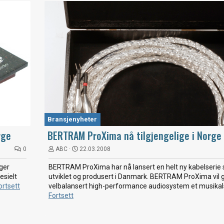
Bransjenyheter
rge
BERTRAM ProXima nå tilgjengelige i Norge
0
ABC
22.03.2008
ger
BERTRAM ProXima har nå lansert en helt ny kabelserie
esielt
utviklet og produsert i Danmark. BERTRAM ProXima vil gi
ortsett
velbalansert high-performance audiosystem et musikalsk
Fortsett