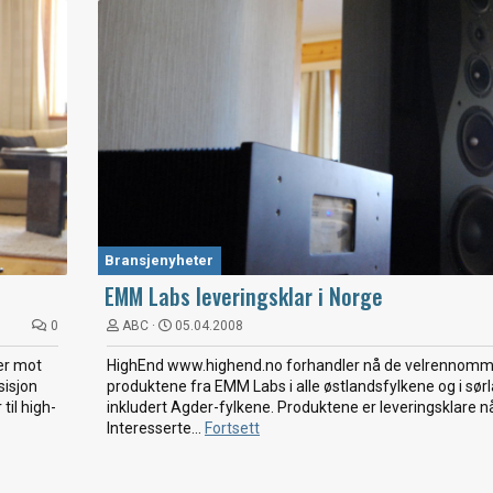
Bransjenyheter
EMM Labs leveringsklar i Norge
0
ABC
05.04.2008
er mot
HighEnd www.highend.no forhandler nå de velrennomm
sisjon
produktene fra EMM Labs i alle østlandsfylkene og i sør
til high-
inkludert Agder-fylkene. Produktene er leveringsklare n
Interesserte...
Fortsett